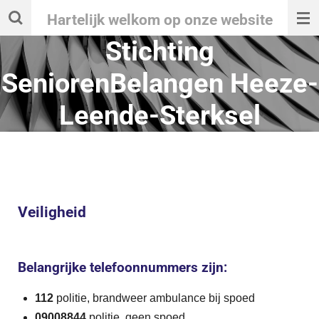
Ga
Hartelijk welkom op onze website
direct
Stichting
naar
SeniorenBelangen Heeze-
de
hoofdinhoud
Leende-Sterksel
Veiligheid
Belangrijke telefoonnummers zijn:
112
politie, brandweer ambulance bij spoed
09008844
politie, geen spoed